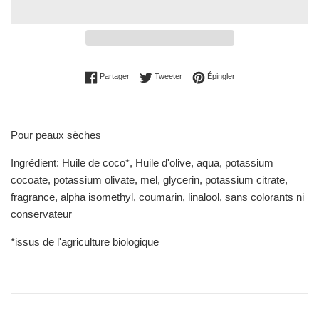
Partager sur Facebook
Tweeter sur Twitter
Épingler sur Pinterest
Partager
Tweeter
Épingler
Pour peaux sèches
Ingrédient: Huile de coco*, Huile d'olive, aqua, potassium
cocoate, potassium olivate, mel, glycerin, potassium citrate,
fragrance, alpha isomethyl, coumarin, linalool, sans colorants ni
conservateur
*issus de l'agriculture biologique