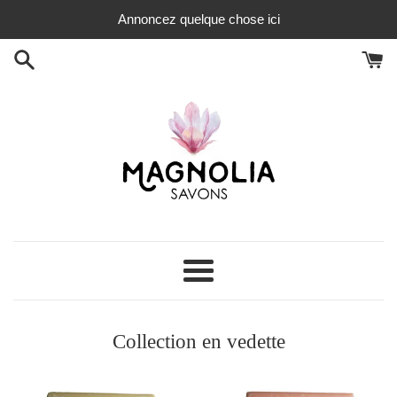
Passer
Annoncez quelque chose ici
au
contenu
Magnolia
savons
Menu
Collection en vedette