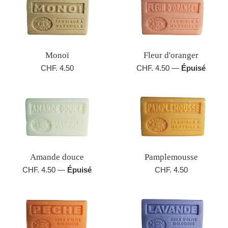
Monoï
Fleur d'oranger
Prix
Prix
CHF. 4.50
CHF. 4.50
—
Épuisé
régulier
régulier
Amande douce
Pamplemousse
Prix
Prix
CHF. 4.50
—
Épuisé
CHF. 4.50
régulier
régulier