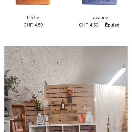
Pêche
Lavande
Prix
Prix
CHF. 4.50
CHF. 4.50
—
Épuisé
régulier
régulier