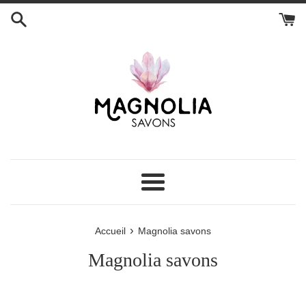
Passer
au
contenu
Menu
›
Accueil
Magnolia savons
Magnolia savons