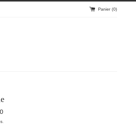
Panier (
0
)
ne
50
s.