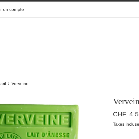
r un compte
›
eil
Verveine
Vervei
Prix
CHF. 4.
régulier
Taxes incluse