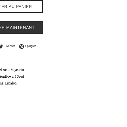
TER AU PANIER
ER MAINTENANT
ager sur Facebook
Tweeter sur Twitter
Épingler sur Pinterest
Tweeter
Épingler
 Acid, Glycerin,
(Sunflower) Seed
e, Linalool,