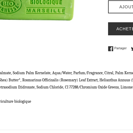
AJOU
ACHET
Part
Partager
lmate, Sodium Palm Kernelate, Aqua/Water, Parfum/Fragrance, Citral, Palm Kernel
ea) Butter*, Rosmarinus Officinalis (Rosemary) Leaf Extract, Helianthus Annuus 
etrasodium Etidronate, Sodium Chloride, CI 77288/Chromium Oxide Greens, Limonen
griculture biologique